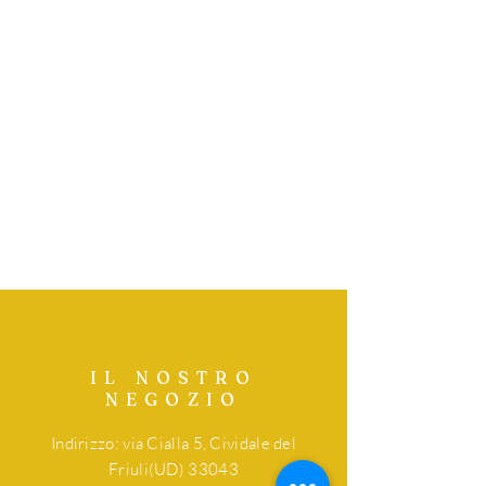
IL NOSTRO
NEGOZIO
Indirizzo: via Cialla 5, Cividale del
Friuli(UD) 33043