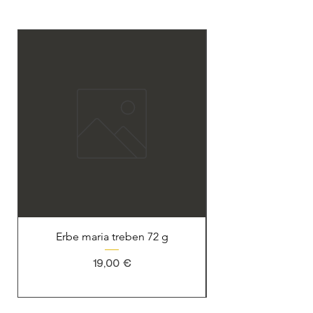
Erbe maria treben 72 g
Prezzo
19,00 €