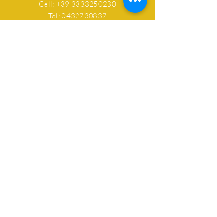
Cell:
+39 3333250230
Tel: 0432730837
Email: casadelmiele@libero.it
ORARI APERTURA
RIVENDITA E BAR
Lun: chiuso
Mar - Dom:
9.00 - 19.00
Domenica aperto!
AIUTO
Spedizioni & Resi
Privacy Policy
FAQ