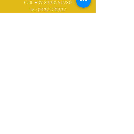
Cell:
+39 3333250230
Tel: 0432730837
Email: casadelmiele@libero.it
ORARI APERTURA
RIVENDITA E BAR
Lun: chiuso
Mar - Dom:
9.00 - 19.00
Domenica aperto!
AIUTO
Spedizioni & Resi
Privacy Policy
FAQ