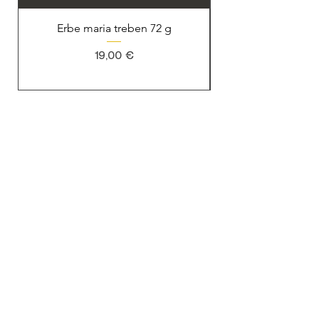
Erbe maria treben 72 g
Prezzo
19,00 €