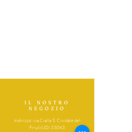
IL NOSTRO
NEGOZIO
Indirizzo: via Cialla 5, Cividale del
Friuli(UD) 33043