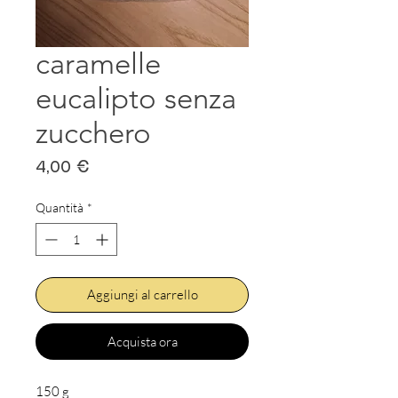
caramelle
eucalipto senza
zucchero
Prezzo
4,00 €
Quantità
*
Aggiungi al carrello
Acquista ora
150 g