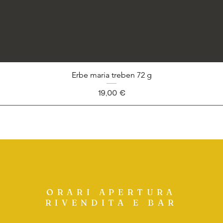
Erbe maria treben 72 g
Prezzo
19,00 €
ORARI APERTURA
RIVENDITA E BAR