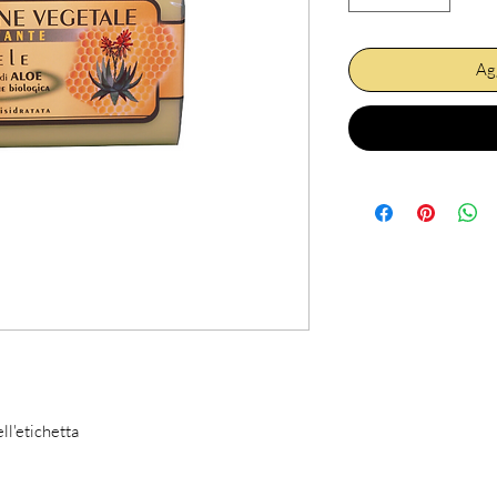
Agg
ll'etichetta