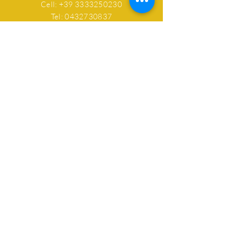
Cell:
+39 3333250230
Tel: 0432730837
Email: casadelmiele@libero.it
ORARI APERTURA
RIVENDITA E BAR
Lun: chiuso
Mar - Dom:
9.00 - 19.00
Domenica aperto!
AIUTO
Spedizioni & Resi
Privacy Policy
FAQ