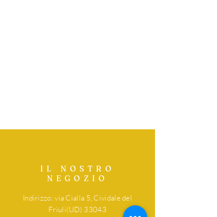
IL NOSTRO
NEGOZIO
Indirizzo: via Cialla 5, Cividale del
Friuli(UD) 33043